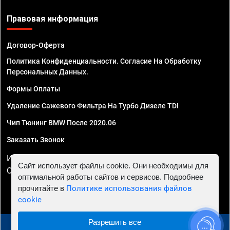
Правовая информация
Договор-Оферта
Политика Конфиденциальности. Согласие На Обработку
Персональных Данных.
Формы Оплаты
Удаление Сажевого Фильтра На Турбо Дизеле TDI
Чип Тюнинг BMW После 2020.06
Заказать Звонок
ИП Смирнов Георгий Павлович. ИНН 781302555843,
Сайт использует файлы cookie. Они необходимы для
ОГРНИП 324470400032610
оптимальной работы сайтов и сервисов. Подробнее
прочитайте в
Политике использования файлов
cookie
Разрешить все
© 2010 - 2026 Чип тюнинг в Перми - Автосервис "Евро