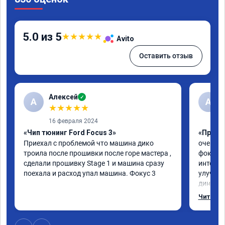
5.0 из 5
★
★
★
★
★
Avito
Оставить отзыв
Алексей
✓
А
А
★
★
★
★
★
16 февраля 2024
«Чип тюнинг Ford Focus 3»
«Прошив
Приехал с проблемой что машина дико 
очень г
троила после прошивки после горе мастера , 
фокус 3
сделали прошивку Stage 1 и машина сразу 
интерес
поехала и расход упал машина. Фокус 3
улучшил
динамик
эмоции 
Читать 
рекомен