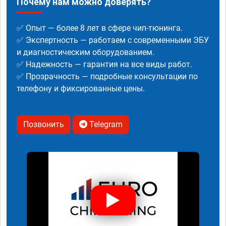
Почему нам можно доверять?
✅ Опыт — более 8 лет в сфере чип-тюнинга.
✅ Экспертность — работаем с современными ЭБУ
и диагностическим оборудованием.
✅ Надежность — гарантия на все виды работ.
✅ Прозрачность — подробные консультации по
телефону и фиксированные цены.
Позвонить
Telegram