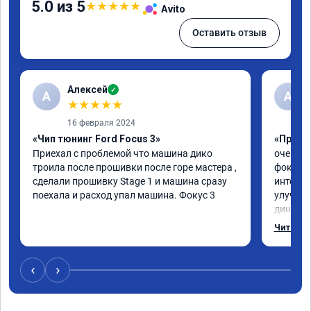
5.0 из 5
★
★
★
★
★
Avito
Оставить отзыв
Алексей
✓
А
А
★
★
★
★
★
16 февраля 2024
«Чип тюнинг Ford Focus 3»
«Прошив
Приехал с проблемой что машина дико 
очень г
троила после прошивки после горе мастера , 
фокус 3
сделали прошивку Stage 1 и машина сразу 
интерес
поехала и расход упал машина. Фокус 3
улучшил
динамик
эмоции 
Читать 
рекомен
‹
›