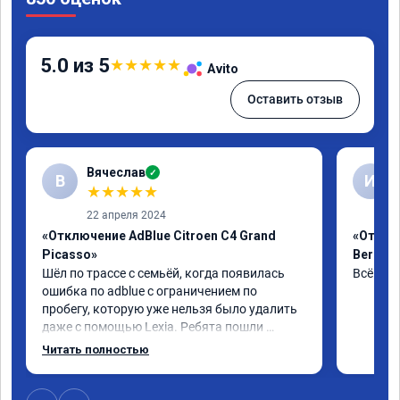
5.0 из 5
★
★
★
★
★
Avito
Оставить отзыв
Вячеслав
✓
В
И
★
★
★
★
★
22 апреля 2024
«Отключение AdBlue Citroen C4 Grand
«Отклю
Picasso»
Berling
Шёл по трассе с семьёй, когда появилась 
Всё сде
ошибка по adblue с ограничением по 
пробегу, которую уже нельзя было удалить 
даже с помощью Lexia. Ребята пошли 
навстречу, оперативно приняли и за час 
Читать полностью
отшили как adblue, так и eolys. Отпуск не 
был сорван ))