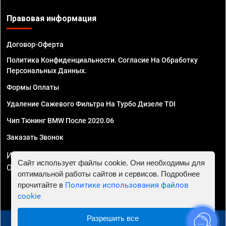
Правовая информация
Договор-Оферта
Политика Конфиденциальности. Согласие На Обработку
Персональных Данных.
Формы Оплаты
Удаление Сажевого Фильтра На Турбо Дизеле TDI
Чип Тюнинг BMW После 2020.06
Заказать Звонок
ИП Смирнов Георгий Павлович. ИНН 781302555843,
Сайт использует файлы cookie. Они необходимы для
ОГРНИП 324470400032610
оптимальной работы сайтов и сервисов. Подробнее
прочитайте в
Политике использования файлов
cookie
Разрешить все
© 2010 - 2026 Чип тюнинг в Перми - Автосервис "Евро