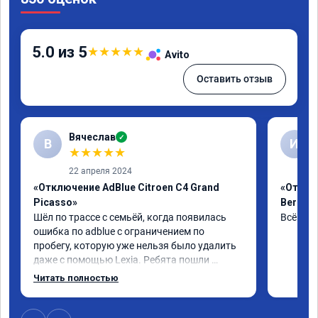
5.0 из 5
★
★
★
★
★
Avito
Оставить отзыв
Вячеслав
✓
В
И
★
★
★
★
★
22 апреля 2024
«Отключение AdBlue Citroen C4 Grand
«Отклю
Picasso»
Berling
Шёл по трассе с семьёй, когда появилась 
Всё сде
ошибка по adblue с ограничением по 
пробегу, которую уже нельзя было удалить 
даже с помощью Lexia. Ребята пошли 
навстречу, оперативно приняли и за час 
Читать полностью
отшили как adblue, так и eolys. Отпуск не 
был сорван ))