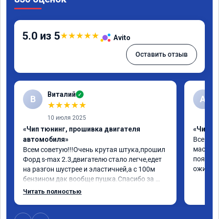
5.0 из 5
★
★
★
★
★
Avito
Оставить отзыв
Виталий
✓
В
А
★
★
★
★
★
10 июля 2025
«Чип тюнинг, прошивка двигателя
«Чип т
автомобиля»
Все отл
мастер 
Всем советую!!!Очень крутая штука,прошил 
появила
Форд s-max 2.3,двигателю стало легче,едет 
ожил. С
на разгон шустрее и эластичней,а с 100м 
бензином дак вообще пушка.Спасибо за 
работу,за эмоции.Желаю 
Читать полностью
здоровья,развития и процветания.Отдельно 
спасибо за сертификат-скидку,буду 
рекомендовать друзьям и знакомым.