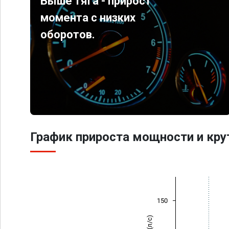
Выше тяга - прирост
момента с низких
оборотов.
График прироста мощности и кр
150