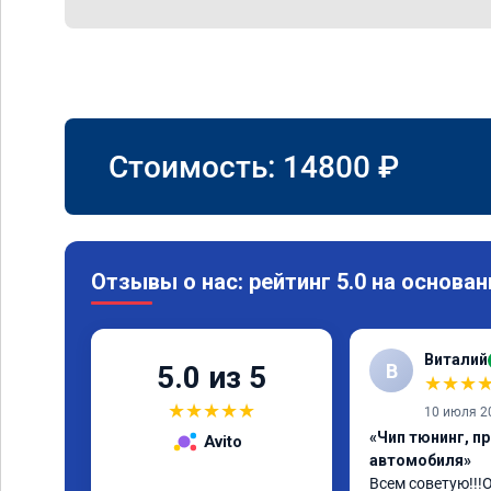
Стоимость:
14800
₽
Отзывы о нас: рейтинг 5.0 на основан
Виталий
В
5.0 из 5
★
★
★
★
★
★
★
★
10 июля 2
«Чип тюнинг, п
Avito
автомобиля»
Всем советую!!!О