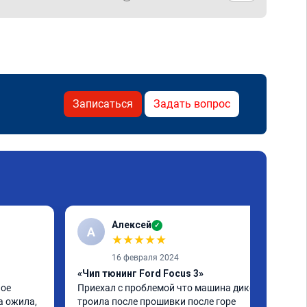
Записаться
Задать вопрос
Алексей
✓
А
★
★
★
★
★
16 февраля 2024
«Чип тюнинг Ford Focus 3»
ое 
Приехал с проблемой что машина дико 
 ожила, 
троила после прошивки после горе 