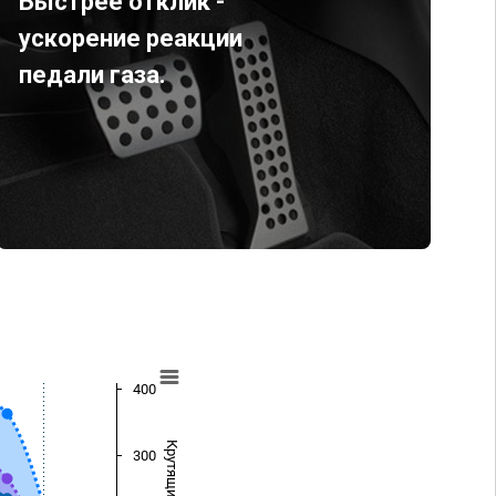
Быстрее отклик -
ускорение реакции
педали газа.
400
300