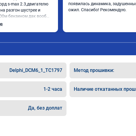
появилась динамика, задушенный
рд s-max 2.3,двигателю 
ожил. Спасибо! Рекомендую.
 на разгон шустрее и 
100м бензином дак вообще 
 работу,за 
ью
оровья,развития и 
ельно спасибо за 
ку,буду рекомендовать 
омым.
Delphi_DCM6_1_TC1797
Метод прошивки:
1-2 часа
Наличие откатанных прош
Да, без доплат