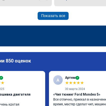
Показать все
ии 850 оценок
Артем
✓
✓
А
★
★
★
★
★
★
★
025
30 марта 2024
рошивка двигателя
«Чип тюнинг Ford Mondeo 5»
Все отлично, приехал в назначенн
время, мастер сделал чип, машина
чень крутая 