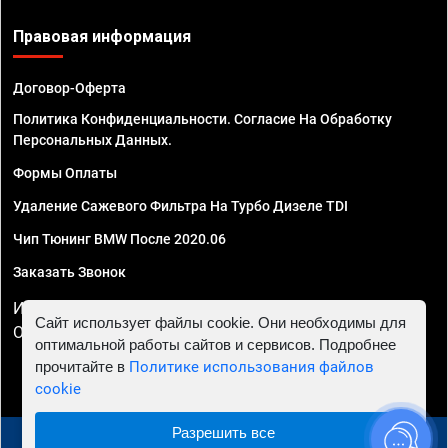
Правовая информация
Договор-Оферта
Политика Конфиденциальности. Согласие На Обработку
Персональных Данных.
Формы Оплаты
Удаление Сажевого Фильтра На Турбо Дизеле TDI
Чип Тюнинг BMW После 2020.06
Заказать Звонок
ИП Смирнов Георгий Павлович. ИНН 781302555843,
Сайт использует файлы cookie. Они необходимы для
ОГРНИП 324470400032610
оптимальной работы сайтов и сервисов. Подробнее
прочитайте в
Политике использования файлов
cookie
Разрешить все
© 2010 - 2026 Чип тюнинг в Перми - Автосервис "Евро