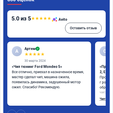
5.0 из 5
★
★
★
★
★
Avito
Оставить отзыв
Артем
✓
А
С
★
★
★
★
★
30 марта 2024
«Чип тюнинг Ford Mondeo 5»
«Проши
Все отлично, приехал в назначенное время, 
2, Егр
мастер сделал чип, машина ожила, 
Прошили
появилась динамика, задушенный мотор 
г рожден
ожил. Спасибо! Рекомендую.
обратил
число, 
важно р
Читать 
которая
Обновил
братишка