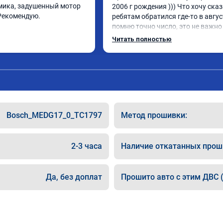
ика, задушенный мотор 
2006 г рождения ))) Что хочу сказа
Рекомендую.
ребятам обратился где-то в август
помню точно число, это не важно 
Мытищи если кому то важно расс
Читать полностью
Приехал я на инвалидке которая 
не тянула хотя объем 2.0 Обновил
чет перепрошил , прости братишк
как тебя зовут ( )) Блин машина о
реально)) Спасибос Всем рекамен
пожалеете ))
Bosch_MEDG17_0_TC1797
Метод прошивки:
2-3 часа
Наличие откатанных прош
Да, без доплат
Прошито авто с этим ДВС (