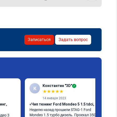
Записаться
Задать вопрос
Константин "3D"
✓
К
★
★
★
★
★
14 января 2023
инг,
«Чип тюнинг Ford Mondeo 5 1.5 tdci, егр»
Неделю назад прошили STAG-1 Ford 
Mondeo 1.5 турбо дизель. Проехал 350км. 
ео 3 