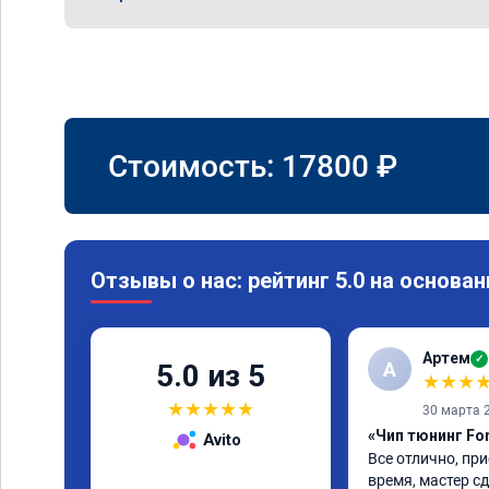
Стоимость:
17800
₽
Отзывы о нас: рейтинг 5.0 на основан
Артем
✓
А
5.0 из 5
★
★
★
★
★
★
★
★
30 марта 
«Чип тюнинг Fo
Avito
Все отлично, при
время, мастер сд