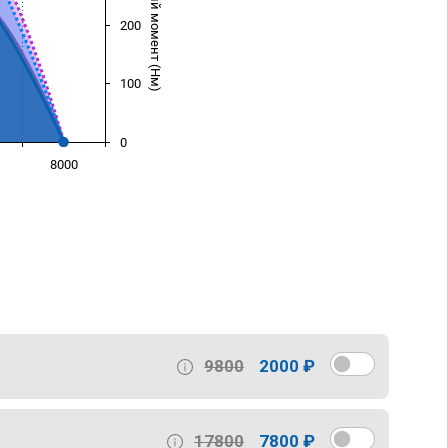
Крутящий момент (Нм)
200
100
0
8000
)
9800
2000 ₽
17800
7800 ₽