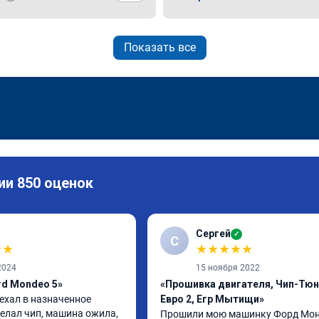
Показать все
ии 850 оценок
Сергей
✓
С
★
★
★
★
★
★
★
2024
15 ноября 2022
rd Mondeo 5»
«Прошивка двигателя, Чип-Тюн
ехал в назначенное 
Евро 2, Егр Мытищи»
елал чип, машина ожила, 
Прошили мою машинку Форд Монд