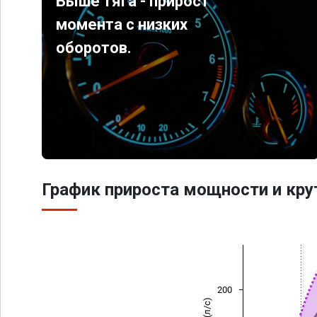
Выше тяга - прирост
момента с низких
оборотов.
График прироста мощности и кр
200