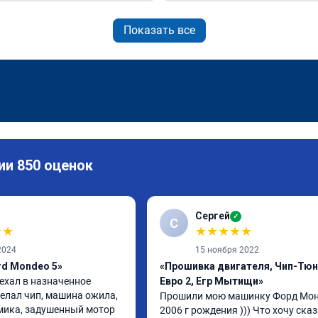
Показать все
ии 850 оценок
Сергей
✓
С
★
★
★
★
★
★
★
2024
15 ноября 2022
rd Mondeo 5»
«Прошивка двигателя, Чип-Тюн
ехал в назначенное 
Евро 2, Егр Мытищи»
елал чип, машина ожила, 
Прошили мою машинку Форд Монд
ика, задушенный мотор 
2006 г рождения ))) Что хочу сказа