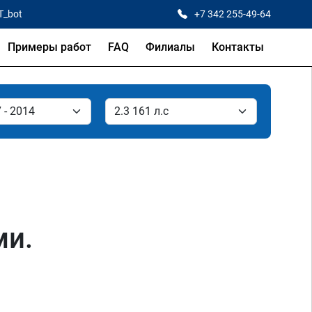
T_bot
+7 342 255-49-64
Примеры работ
FAQ
Филиалы
Контакты
ми.