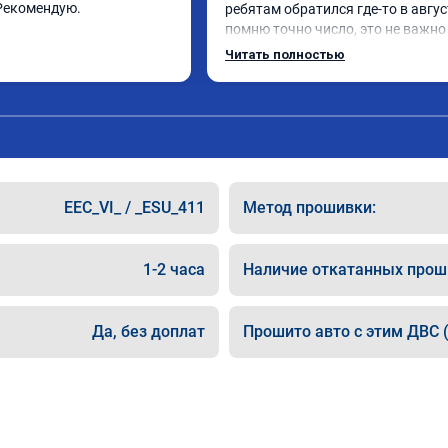
Рекомендую.
ребятам обратился где-то в август
помню точно число, это не важно 
Мытищи если кому то важно расс
Читать полностью
Приехал я на инвалидке которая 
не тянула хотя объем 2.0 Обновил
чет перепрошил , прости братишк
как тебя зовут ( )) Блин машина о
реально)) Спасибос Всем рекамен
пожалеете ))
EEC_VI_ / _ESU_411
Метод прошивки:
1-2 часа
Наличие откатанных прош
Да, без доплат
Прошито авто с этим ДВС (