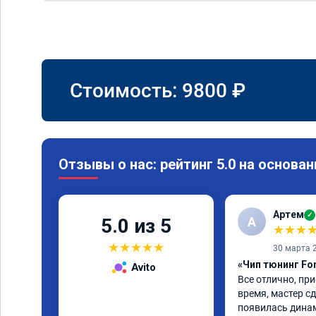
Стоимость:
9800
₽
Отзывы о нас: рейтинг 5.0 на основан
Артем
✓
А
5.0 из 5
★
★
★
★
★
★
★
★
30 марта 
«Чип тюнинг Fo
Avito
Все отлично, при
время, мастер сд
появилась динам