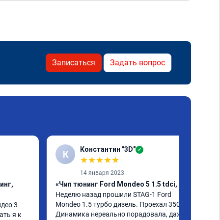
Записаться
Задать вопрос
Константин "3D"
✓
К
★
★
★
★
★
14 января 2023
инг,
«Чип тюнинг Ford Mondeo 5 1.5 tdci, егр»
Неделю назад прошили STAG-1 Ford 
Mondeo 1.5 турбо дизель. Проехал 350км. 
ео 3 
Динамика нереально порадовала, даже 
ть я к 