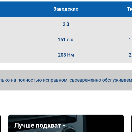
Заводские
Т
2.3
161 л.с.
1
208 Нм
2
лько на полностью исправном, своевременно обслуживае
Лучше подхват -