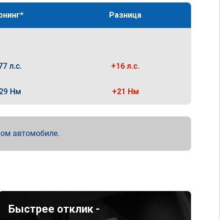
юнинг*
Разница
77 л.с.
+16 л.с.
29 Нм
+21 Нм
мом автомобиле.
Быстрее отклик -