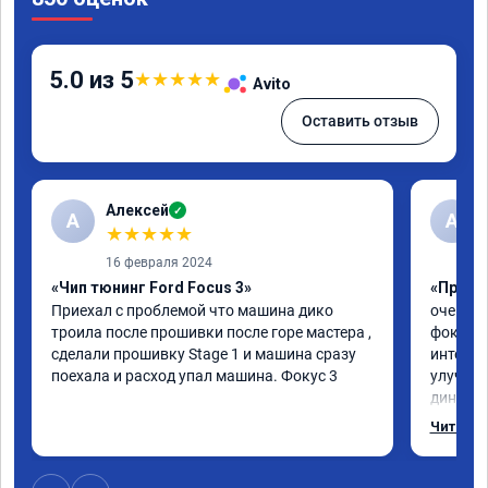
5.0 из 5
★
★
★
★
★
Avito
Оставить отзыв
Алексей
✓
А
А
★
★
★
★
★
16 февраля 2024
«Чип тюнинг Ford Focus 3»
«Прошив
Приехал с проблемой что машина дико 
очень г
троила после прошивки после горе мастера , 
фокус 3
сделали прошивку Stage 1 и машина сразу 
интерес
поехала и расход упал машина. Фокус 3
улучшил
динамик
эмоции 
Читать 
рекомен