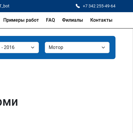
T_bot
+7 342 255-49-64
Примеры работ
FAQ
Филиалы
Контакты
ерми