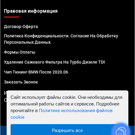
Правовая информация
Договор-Оферта
Политика Конфиденциальности. Согласие На Обработку
Персональных Данных.
Формы Оплаты
Удаление Сажевого Фильтра На Турбо Дизеле TDI
Чип Тюнинг BMW После 2020.06
Заказать Звонок
ИП Смирнов Георгий Павлович. ИНН 781302555843,
Сайт использует файлы cookie. Они необходимы для
ОГРНИП 324470400032610
оптимальной работы сайтов и сервисов. Подробнее
прочитайте в
Политике использования файлов
cookie
Разрешить все
© 2010 - 2026 Чип тюнинг в Перми - Автосервис "Евро