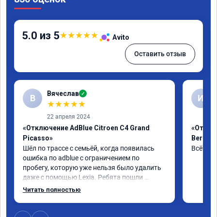
5.0 из 5
★
★
★
★
★
Avito
Оставить отзыв
Вячеслав
✓
В
И
★
★
★
★
★
22 апреля 2024
«Отключение AdBlue Citroen C4 Grand
«Отклю
Picasso»
Berling
Шёл по трассе с семьёй, когда появилась 
Всё сде
ошибка по adblue с ограничением по 
пробегу, которую уже нельзя было удалить 
даже с помощью Lexia. Ребята пошли 
навстречу, оперативно приняли и за час 
Читать полностью
отшили как adblue, так и eolys. Отпуск не 
был сорван ))