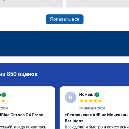
Показать все
ии 850 оценок
в
Исмаил
✓
✓
И
★
★
★
★
★
★
★
 2024
28 января 2024
Blue Citroen C4 Grand
«Отключение AdBlue Мочевины 
Berlingo»
семьёй, когда появилась 
Всё сделали быстро и качественн