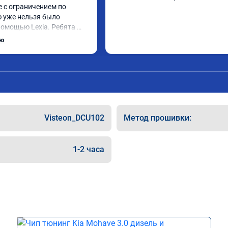
 с ограничением по 
ю уже нельзя было 
помощью Lexia. Ребята 
, оперативно приняли и 
ью
 adblue, так и eolys. 
рван ))
Visteon_DCU102
Метод прошивки:
1-2 часа