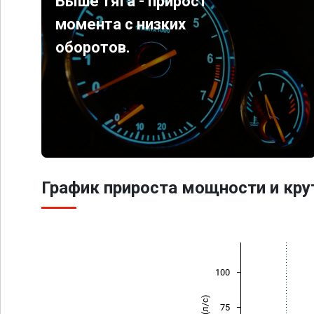
Выше тяга - прирост
момента с низких
оборотов.
График прироста мощности и кр
100
75