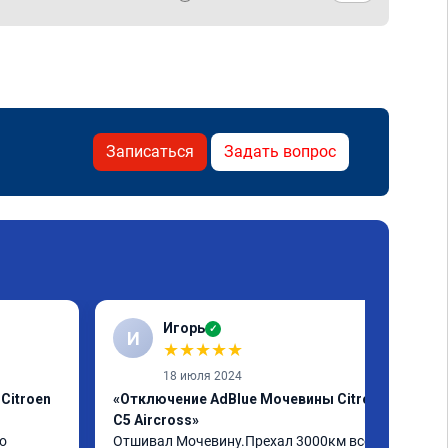
Записаться
Задать вопрос
Игорь
✓
И
★
★
★
★
★
18 июля 2024
Citroen
«Отключение AdBlue Мочевины Citroen
C5 Aircross»
о
Отшивал Мочевину.Прехал 3000км всё 