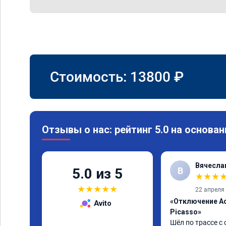
Стоимость:
13800
₽
Отзывы о нас: рейтинг 5.0 на основан
Вячесла
В
5.0 из 5
★
★
★
★
★
★
★
★
22 апреля
«Отключение Ad
Avito
Picasso»
Шёл по трассе с 