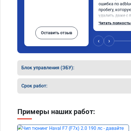
ошибка по adblue
пробегу, котору
удалить даже с 
пошли навстречу
Читать полност
за час отшили как
Оставить отзыв
Отпуск не был со
‹
›
Блок управления (ЭБУ):
Срок работ:
Примеры наших работ: