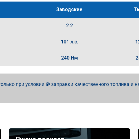
Заводские
Т
2.2
101 л.с.
1
240 Нм
2
олько при условии ⛽ заправки качественного топлива и н