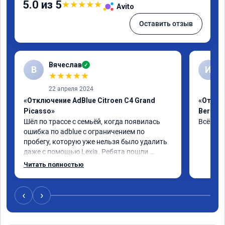
5.0 из 5
★
★
★
★
★
Avito
Оставить отзыв
Вячеслав
✓
В
И
★
★
★
★
★
22 апреля 2024
«Отключение AdBlue Citroen C4 Grand
«Отклю
Picasso»
Berling
Шёл по трассе с семьёй, когда появилась 
Всё сде
ошибка по adblue с ограничением по 
пробегу, которую уже нельзя было удалить 
даже с помощью Lexia. Ребята пошли 
навстречу, оперативно приняли и за час 
Читать полностью
отшили как adblue, так и eolys. Отпуск не 
был сорван ))
‹
›