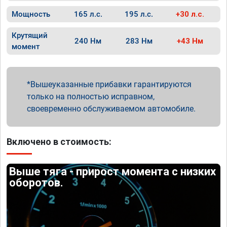
Мощность
165 л.с.
195 л.с.
+30 л.с.
Крутящий
240 Нм
283 Нм
+43 Нм
момент
Вышеуказанные прибавки гарантируются
только на полностью исправном,
своевременно обслуживаемом автомобиле.
Включено в стоимость:
Выше тяга - прирост момента с низких
оборотов.