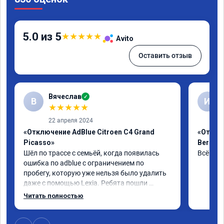
5.0 из 5
★
★
★
★
★
Avito
Оставить отзыв
Вячеслав
✓
В
И
★
★
★
★
★
22 апреля 2024
«Отключение AdBlue Citroen C4 Grand
«Отклю
Picasso»
Berling
Шёл по трассе с семьёй, когда появилась 
Всё сде
ошибка по adblue с ограничением по 
пробегу, которую уже нельзя было удалить 
даже с помощью Lexia. Ребята пошли 
навстречу, оперативно приняли и за час 
Читать полностью
отшили как adblue, так и eolys. Отпуск не 
был сорван ))