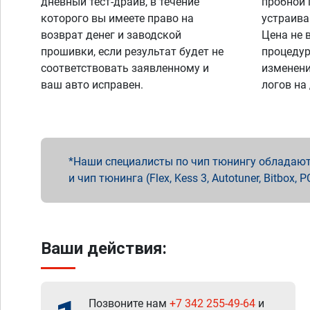
дневный тест-драйв, в течение
пробной 
которого вы имеете право на
устраива
возврат денег и заводской
Цена не 
прошивки, если результат будет не
процедур
соответствовать заявленному и
изменени
ваш авто исправен.
логов на
Наши специалисты по чип тюнингу обладают 
и чип тюнинга (Flex, Kess 3, Autotuner, Bitbo
Ваши действия:
Позвоните нам
+7 342 255-49-64
и