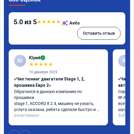
5.0 из 5
★
★
★
★
★
Avito
Оставить отзыв
Юрий
✓
Ю
R
★
★
★
★
★
10 декабря 2025
«Чип тюнинг двигателя Stage 1, 2,
«Чип т
прошивка Евро 2»
автомо
Обратился в данную компанию по 
Сертифи
прошивки

№ A0130
stage 1, ACCORD 8 2.4, машину не узнать, 
всё кла
услуга оказана, ребята сделали быстро и 
шустрее
качественно

👍👍
советую