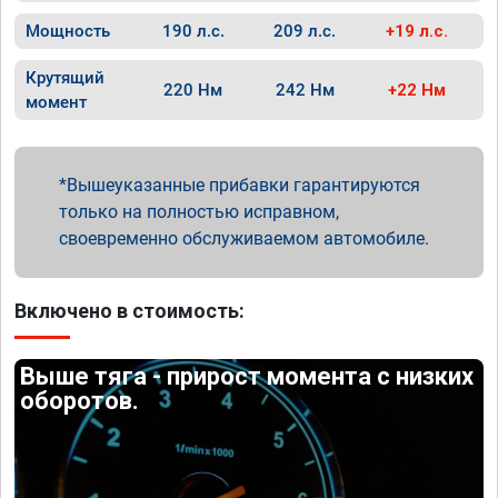
Мощность
190 л.с.
209 л.с.
+19 л.с.
Крутящий
220 Нм
242 Нм
+22 Нм
момент
Вышеуказанные прибавки гарантируются
только на полностью исправном,
своевременно обслуживаемом автомобиле.
Включено в стоимость:
Выше тяга - прирост момента с низких
оборотов.