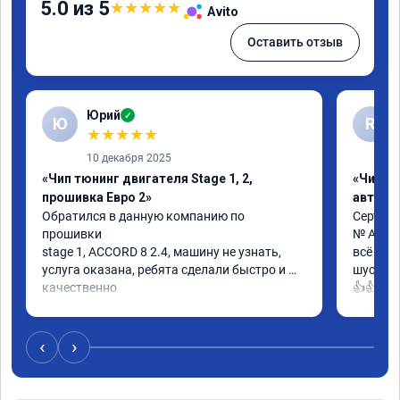
5.0 из 5
★
★
★
★
★
Avito
Оставить отзыв
Юрий
✓
Ю
R
★
★
★
★
★
10 декабря 2025
«Чип тюнинг двигателя Stage 1, 2,
«Чип т
прошивка Евро 2»
автомо
Обратился в данную компанию по 
Сертифи
прошивки

№ A0130
stage 1, ACCORD 8 2.4, машину не узнать, 
всё кла
услуга оказана, ребята сделали быстро и 
шустрее
качественно

👍👍
советую
‹
›