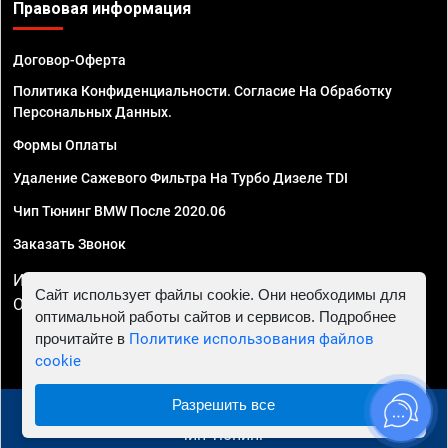
Правовая информация
Договор-Оферта
Политика Конфиденциальности. Согласие На Обработку
Персональных Данных.
Формы Оплаты
Удаление Сажевого Фильтра На Турбо Дизеле TDI
Чип Тюнинг BMW После 2020.06
Заказать Звонок
ИП Смирнов Георгий Павлович. ИНН 781302555843,
Сайт использует файлы cookie. Они необходимы для
ОГРНИП 324470400032610
оптимальной работы сайтов и сервисов. Подробнее
прочитайте в
Политике использования файлов
cookie
Разрешить все
© 2010 - 2026 Чип тюнинг в Перми - Автосервис "Евро
Чип Тюнинг"