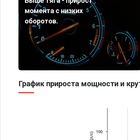
Выше тяга - прирост
момента с низких
оборотов.
График прироста мощности и кр
100