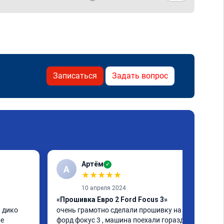
Записаться
Задать вопрос
Артём
✓
А
★
★
★
★
★
10 апреля 2024
«Прошивка Евро 2 Ford Focus 3»
 дико 
очень грамотно сделали прошивку на 
е 
форд фокус 3 , машина поехали гораздо 