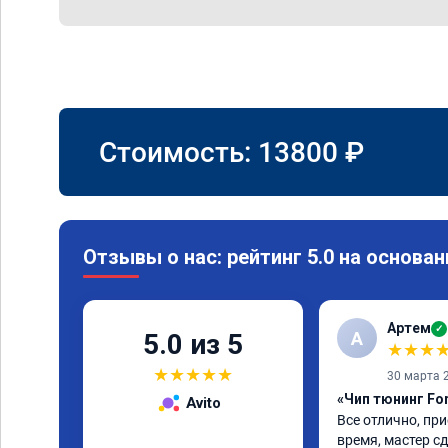
Стоимость:
13800
₽
Отзывы о нас: рейтинг 5.0 на основан
Артем
✓
А
5.0 из 5
★
★
★
★
★
★
★
★
30 марта 
«Чип тюнинг Fo
Avito
Все отлично, при
время, мастер сд