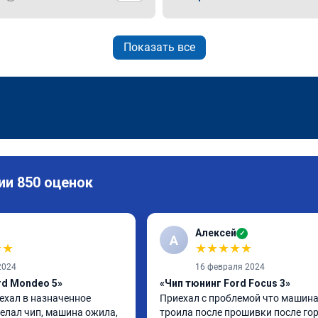
Показать все
ии 850 оценок
Алексей
✓
А
★
★
★
★
★
★
★
2024
16 февраля 2024
rd Mondeo 5»
«Чип тюнинг Ford Focus 3»
ехал в назначенное 
Приехал с проблемой что машина
елал чип, машина ожила, 
троила после прошивки после гор