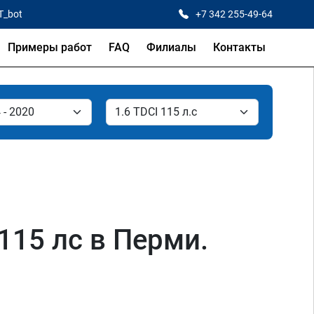
T_bot
+7 342 255-49-64
Примеры работ
FAQ
Филиалы
Контакты
 115 лс в Перми.