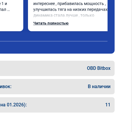
1 и 
интереснее , прибавилась мощность , 
пал 
улучшилась тяга на низких передачах , 
динамика стала лучше , только 
позитивные эмоции , цена 
Читать полностью
соответствовала заявленной , 
рекомендую этот сервис
OBD Bitbox
ивок:
В наличии
на 01.2026):
11