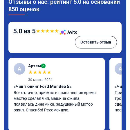
Отзывы о нас: рейтинг 5.0 на основании
850 оценок
5.0 из 5
★
★
★
★
★
Avito
Оставить отзыв
Артем
✓
А
А
★
★
★
★
★
30 марта 2024
«Чип тюнинг Ford Mondeo 5»
«Чип тю
Все отлично, приехал в назначенное время, 
Приехал
мастер сделал чип, машина ожила, 
троила 
появилась динамика, задушенный мотор 
сделали
ожил. Спасибо! Рекомендую.
поехала