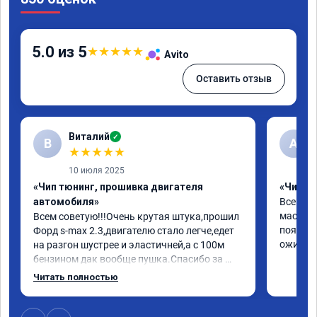
5.0 из 5
★
★
★
★
★
Avito
Оставить отзыв
Виталий
✓
В
А
★
★
★
★
★
10 июля 2025
«Чип тюнинг, прошивка двигателя
«Чип т
автомобиля»
Все отл
мастер 
Всем советую!!!Очень крутая штука,прошил 
появила
Форд s-max 2.3,двигателю стало легче,едет 
ожил. С
на разгон шустрее и эластичней,а с 100м 
бензином дак вообще пушка.Спасибо за 
работу,за эмоции.Желаю 
Читать полностью
здоровья,развития и процветания.Отдельно 
спасибо за сертификат-скидку,буду 
рекомендовать друзьям и знакомым.