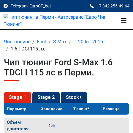
Telegram: EuroCT_bot
+7 342 255-49-64
Чип тюнинг
Ford
S-Max
I - 2006 - 2015
1.6 TDCI 115 л.с
Чип тюнинг Ford S-Max 1.6
TDCI I 115 лс в Перми.
Stage 1
Stage 2
Stock+
Параметр
Заводские
Тюнинг*
Разница
Объем
1.6
двигателя