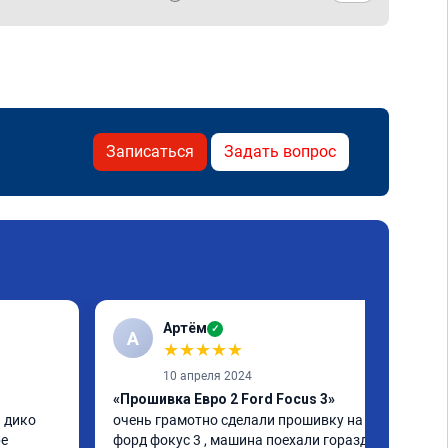
Записаться
Задать вопрос
Артём
✓
А
★
★
★
★
★
10 апреля 2024
«Прошивка Евро 2 Ford Focus 3»
 дико 
очень грамотно сделали прошивку на 
е 
форд фокус 3 , машина поехали гораздо 