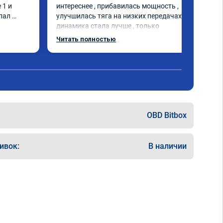
1 и 
интереснее , прибавилась мощность , 
пал 
улучшилась тяга на низких передачах , 
динамика стала лучше , только 
позитивные эмоции , цена 
Читать полностью
соответствовала заявленной , 
рекомендую этот сервис
OBD Bitbox
ивок:
В наличии