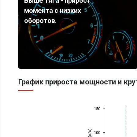
Выше тяга - прирост
момента с низких
оборотов.
График прироста мощности и кр
150
100