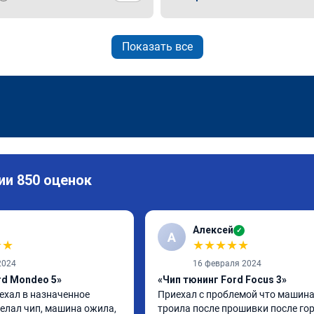
Показать все
ии 850 оценок
Алексей
✓
А
★
★
★
★
★
★
★
2024
16 февраля 2024
rd Mondeo 5»
«Чип тюнинг Ford Focus 3»
ехал в назначенное 
Приехал с проблемой что машина
елал чип, машина ожила, 
троила после прошивки после гор