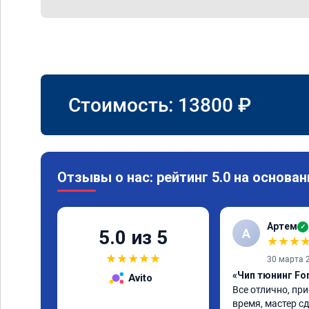
Стоимость:
13800
₽
Отзывы о нас: рейтинг 5.0 на основан
Артем
✓
А
5.0 из 5
★
★
★
★
★
★
★
★
30 марта 
«Чип тюнинг Fo
Avito
Все отлично, при
время, мастер сд