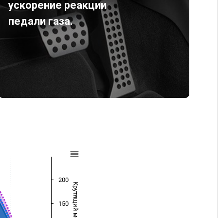
ускорение реакции
педали газа.
200
Крутящий момент (Нм)
150