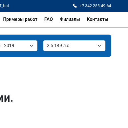
T_bot
+7 342 255-49-64
Примеры работ
FAQ
Филиалы
Контакты
ми.