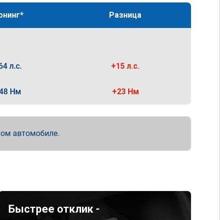
юнинг*
Разница
64 л.с.
+15 л.с.
48 Нм
+23 Нм
мом автомобиле.
Быстрее отклик -