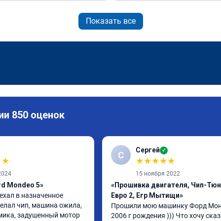
Показать все
ии 850 оценок
Сергей
✓
С
★
★
★
★
★
★
★
2024
15 ноября 2022
rd Mondeo 5»
«Прошивка двигателя, Чип-Тюн
ехал в назначенное 
Евро 2, Егр Мытищи»
елал чип, машина ожила, 
Прошили мою машинку Форд Монд
ика, задушенный мотор 
2006 г рождения ))) Что хочу сказа