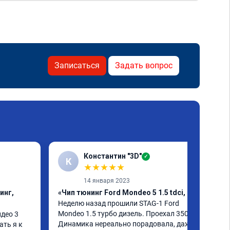
Записаться
Задать вопрос
Константин "3D"
✓
К
★
★
★
★
★
14 января 2023
инг,
«Чип тюнинг Ford Mondeo 5 1.5 tdci, егр»
Неделю назад прошили STAG-1 Ford 
Mondeo 1.5 турбо дизель. Проехал 350км. 
ео 3 
Динамика нереально порадовала, даже 
ть я к 