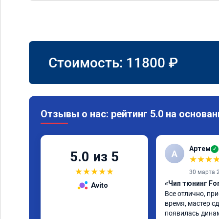
Стоимость:
11800
₽
Отзывы о нас: рейтинг 5.0 на основан
Артем
✓
А
5.0 из 5
★
★
★
★
★
★
★
★
30 марта 
«Чип тюнинг Fo
Avito
Все отлично, при
время, мастер сд
появилась динам