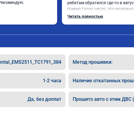
Рекомендую.
ребятам обратился где-то в август
помню точно число, это не важно 
Мытищи если кому то важно расс
Читать полностью
Приехал я на инвалидке которая 
не тянула хотя объем 2.0 Обновил
чет перепрошил , прости братишк
как тебя зовут ( )) Блин машина о
реально)) Спасибос Всем рекамен
пожалеете ))
nental_EMS2511_TC1791_384
Метод прошивки:
1-2 часа
Наличие откатанных прош
Да, без доплат
Прошито авто с этим ДВС (