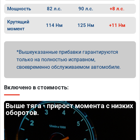
Мощность
82 л.с.
90 л.с.
+8 л.с.
Крутящий
114 Нм
125 Нм
+11 Нм
момент
Вышеуказанные прибавки гарантируются
только на полностью исправном,
своевременно обслуживаемом автомобиле.
Включено в стоимость:
Выше тяга - прирост момента с низких
оборотов.