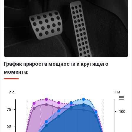
График прироста мощности и крутящего
момента:
л.с.
Нм
75
100
50