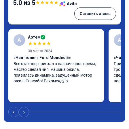
5.0 из 5
★
★
★
★
★
Avito
Оставить отзыв
Артем
✓
А
А
★
★
★
★
★
30 марта 2024
«Чип тюнинг Ford Mondeo 5»
«Чип тю
Все отлично, приехал в назначенное время, 
Приехал
мастер сделал чип, машина ожила, 
троила 
появилась динамика, задушенный мотор 
сделали
ожил. Спасибо! Рекомендую.
поехала
‹
›