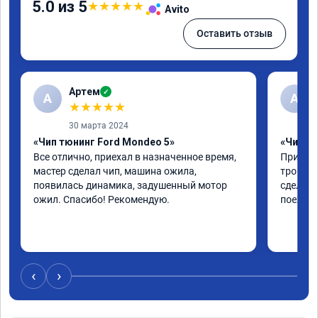
5.0 из 5
★
★
★
★
★
Avito
Оставить отзыв
Артем
✓
А
А
★
★
★
★
★
30 марта 2024
«Чип тюнинг Ford Mondeo 5»
«Чип тю
Все отлично, приехал в назначенное время, 
Приехал
мастер сделал чип, машина ожила, 
троила 
появилась динамика, задушенный мотор 
сделали
ожил. Спасибо! Рекомендую.
поехала
‹
›