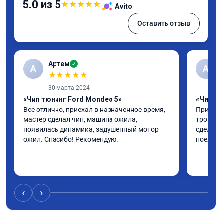
5.0 из 5
★
★
★
★
★
Avito
Оставить отзыв
Артем
✓
А
А
★
★
★
★
★
30 марта 2024
«Чип тюнинг Ford Mondeo 5»
«Чип тю
Все отлично, приехал в назначенное время, 
Приехал
мастер сделал чип, машина ожила, 
троила 
появилась динамика, задушенный мотор 
сделали
ожил. Спасибо! Рекомендую.
поехала
‹
›