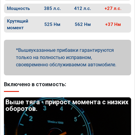
Мощность
385 л.с.
412 л.с.
+27 л.с.
Крутящий
525 Нм
562 Нм
+37 Нм
момент
Вышеуказанные прибавки гарантируются
только на полностью исправном,
своевременно обслуживаемом автомобиле.
Включено в стоимость:
Выше тяга - прирост момента с низких
оборотов.