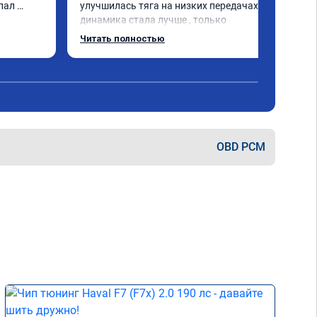
пал 
улучшилась тяга на низких передачах , 
динамика стала лучше , только 
позитивные эмоции , цена 
Читать полностью
соответствовала заявленной , 
рекомендую этот сервис
OBD PCM