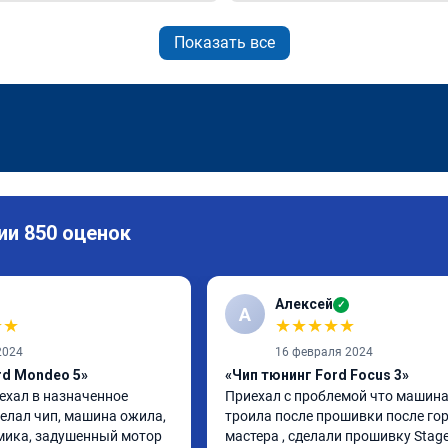
Показать все
ии 850 оценок
Алексей
✓
А
★
★
★
★
★
★
★
2024
16 февраля 2024
rd Mondeo 5»
«Чип тюнинг Ford Focus 3»
ехал в назначенное 
Приехал с проблемой что машина
елал чип, машина ожила, 
троила после прошивки после гор
ика, задушенный мотор 
мастера , сделали прошивку Stage 