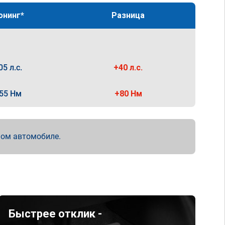
юнинг*
Разница
05 л.с.
+40 л.с.
55 Нм
+80 Нм
мом автомобиле.
Быстрее отклик -