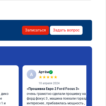
Записаться
Задать вопрос
Артём
✓
А
★
★
★
★
★
10 апреля 2024
«Прошивка Евро 2 Ford Focus 3»
 дико 
очень грамотно сделали прошивку на 
е 
форд фокус 3 , машина поехали гораздо 
1 и 
интереснее , прибавилась мощность , 