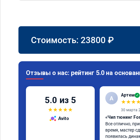
Стоимость:
23800
₽
Отзывы о нас: рейтинг 5.0 на основан
Артем
✓
А
5.0 из 5
★
★
★
★
★
★
★
★
30 марта 
«Чип тюнинг Fo
Avito
Все отлично, при
время, мастер сд
появилась динам