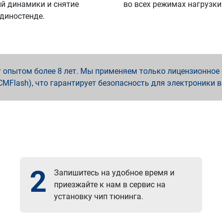
й динамики и снятие
во всех режимах нагрузки
 диностенде.
опытом более 8 лет. Мы применяем только лицензионное о
x, PCMFlash), что гарантирует безопасность для электроники 
2
Запишитесь на удобное время и
приезжайте к нам в сервис на
установку чип тюнинга.