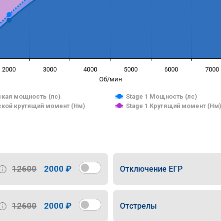
2000
3000
4000
5000
6000
7000
Об/мин
кая мощность (лс)
Stage 1 Мощность (лс)
кой крутящий момент (Нм)
Stage 1 Крутящий момент (Нм
12600
2000 ₽
Отключение ЕГР
12600
2000 ₽
Отстрелы