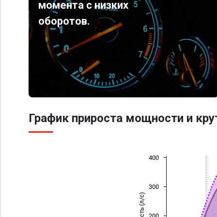
момента с низких
оборотов.
График прироста мощности и кр
400
300
Мощность (л/с)
200