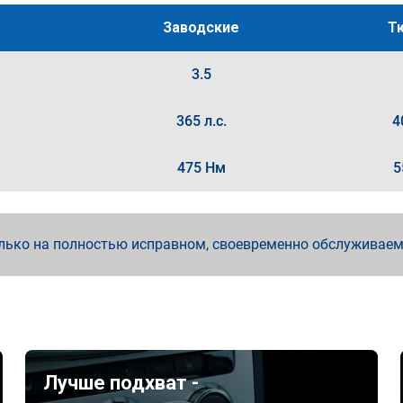
Заводские
Т
3.5
365 л.с.
4
475 Нм
5
лько на полностью исправном, своевременно обслуживае
Лучше подхват -