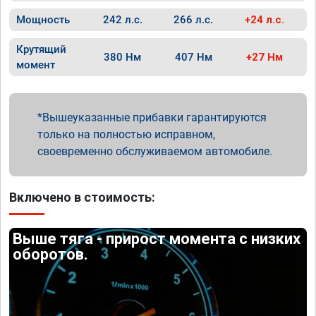
Мощность
242 л.с.
266 л.с.
+24 л.с.
Крутящий
380 Нм
407 Нм
+27 Нм
момент
Вышеуказанные прибавки гарантируются
только на полностью исправном,
своевременно обслуживаемом автомобиле.
Включено в стоимость:
Выше тяга - прирост момента с низких
оборотов.