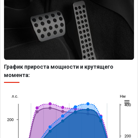
График прироста мощности и крутящего
момента:
л.с.
Нм
400
200
200