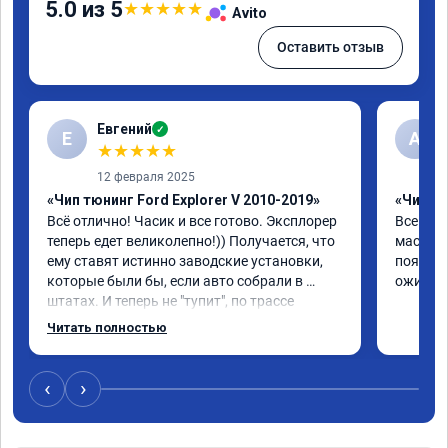
5.0 из 5
★
★
★
★
★
Avito
Оставить отзыв
Евгений
✓
Е
А
★
★
★
★
★
12 февраля 2025
«Чип тюнинг Ford Explorer V 2010-2019»
«Чип т
Всё отлично! Часик и все готово. Эксплорер 
Все отл
теперь едет великолепно!)) Получается, что 
мастер 
ему ставят истинно заводские установки, 
появила
которые были бы, если авто собрали в 
ожил. С
штатах. И теперь не "тупит", по трассе 
расход стал на 3 литра ниже! По городу 
Читать полностью
меньше, если ездить как до прошивки. Но в 
том то и дело, что теперь ездить как до 
прошивки не охота!)) В общем, доволен!))
‹
›