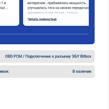
1 и 
интереснее , прибавилась мощность , 
пал 
улучшилась тяга на низких передачах , 
динамика стала лучше , только 
позитивные эмоции , цена 
Читать полностью
соответствовала заявленной , 
рекомендую этот сервис
OBD PCM / Подключение к разъему ЭБУ Bitbox
ивок:
В наличии