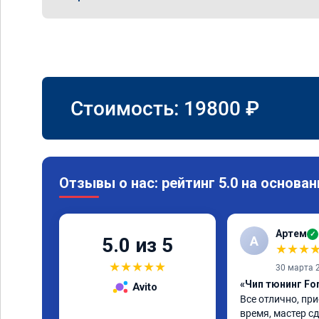
Стоимость:
19800
₽
Отзывы о нас: рейтинг 5.0 на основан
Артем
✓
А
5.0 из 5
★
★
★
★
★
★
★
★
30 марта 
«Чип тюнинг Fo
Avito
Все отлично, при
время, мастер сд