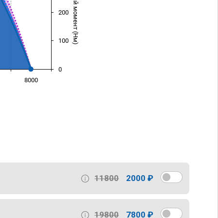
Крутящий момент (Нм)
200
100
0
8000
)
11800
2000 ₽
19800
7800 ₽