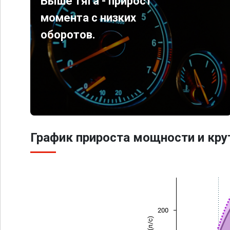
Выше тяга - прирост
момента с низких
оборотов.
График прироста мощности и кр
200