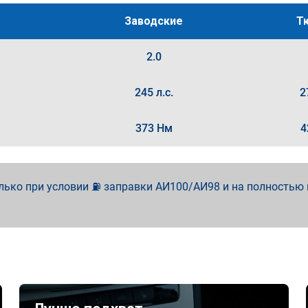
Заводские
Т
2.0
245 л.с.
2
373 Нм
4
лько при условии ⛽ заправки АИ100/АИ98 и на полностью