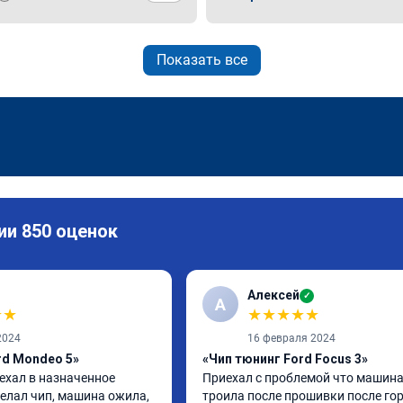
Показать все
ии 850 оценок
Алексей
✓
А
★
★
★
★
★
★
★
2024
16 февраля 2024
rd Mondeo 5»
«Чип тюнинг Ford Focus 3»
ехал в назначенное 
Приехал с проблемой что машина
елал чип, машина ожила, 
троила после прошивки после гор