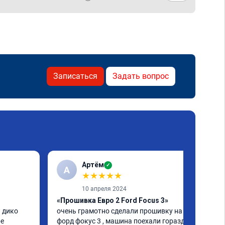
Записаться
Задать вопрос
Артём
✓
А
★
★
★
★
★
10 апреля 2024
«Прошивка Евро 2 Ford Focus 3»
 дико 
очень грамотно сделали прошивку на 
е 
форд фокус 3 , машина поехали гораздо 