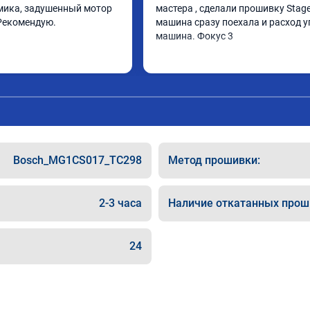
ика, задушенный мотор 
мастера , сделали прошивку Stage 
Рекомендую.
машина сразу поехала и расход у
машина. Фокус 3
Bosch_MG1CS017_TC298
Метод прошивки:
2-3 часа
Наличие откатанных прош
24