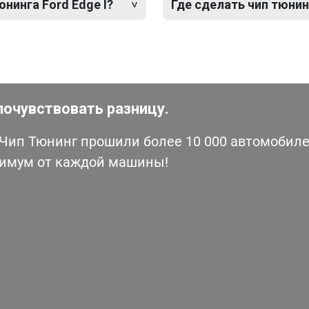
нинга Ford Edge I?
Где сделать чип тюнинг
почувствовать разницу.
ип Тюнинг прошили более 10 000 автомобилей
симум от каждой машины!