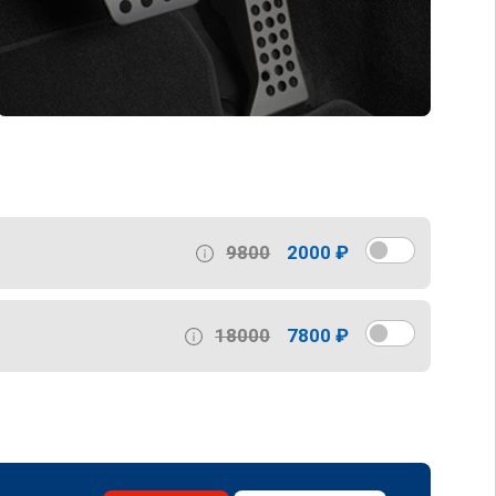
9800
2000 ₽
18000
7800 ₽