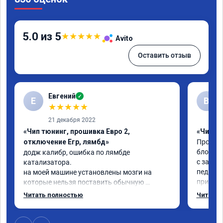
5.0 из 5
★
★
★
★
★
Avito
Оставить отзыв
Евгений
✓
Е
В
★
★
★
★
★
21 декабря 2022
«Чип тюнинг, прошивка Евро 2,
«Чип тю
отключение Егр, лямбд»
Прошива
блокиро
додж калибр, ошибка по лямбде 
с завод
катализатора.

педаль 
на моей машине установлены мозги на 
приехал
которые нельзя поставить обычную 
недостат
прошивку под евро 2.

Читать полностью
Читать 
Когда з
обратился к Даниилу, он направил 
всего ж
исходный код мозгов программисту, 
примерн
который изменил код, далее Даниил за 30 