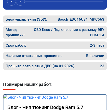
‹
›
никаких
сек залил его в мозги.

дроссел
проехал уже 100 км ошибка не появилась, 
на газ,
машина едет хорошо.

в Москв
Блок управления (ЭБУ):
хотя раньше после сброса ошибке 
Bosch_EDC16U31_MPC563
темпера
выскакивал ошибка через 20км.

за 60, 
работой доволен.
Метод
OBD Kess / Подключение к разъему ЭБУ
он нако
прошивки:
PCM 1.4
прыгает
дроссел
Срок работ:
2-3 часа
полност
По резу
Наличие откатанных прошивок:
В наличии
прошивк
Прошито авто с этим ДВС (на 01.2026):
23
Примеры наших работ:
Блог - Чип тюнинг Dodge Ram 5.7