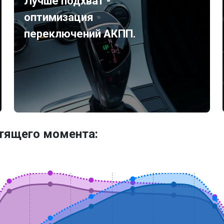
Лучше подхват -
оптимизация
переключений АКПП.
утящего момента: