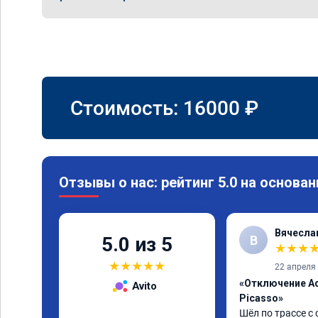
Стоимость:
16000
₽
Отзывы о нас: рейтинг 5.0 на основан
Вячесла
В
5.0 из 5
★
★
★
★
★
★
★
★
22 апреля
«Отключение Ad
Avito
Picasso»
Шёл по трассе с 