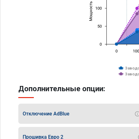
Мощность (л/с)
100
50
0
0
10
Заводс
Заводс
Дополнительные опции:
Отключение AdBlue
Прошивка Евро 2