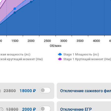
00
1500
2000
2500
3000
3500
4000
4
Об/мин
кая мощность (лс)
Stage 1 Мощность (лс)
кой крутящий момент (Нм)
Stage 1 Крутящий момент (Нм
23800
18000 ₽
Отключение сажевого фил
13800
2000 ₽
Отключение ЕГР