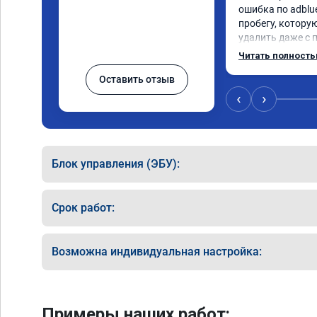
ошибка по adblue
пробегу, котору
удалить даже с 
пошли навстречу
Читать полност
за час отшили как
Оставить отзыв
Отпуск не был со
‹
›
Блок управления (ЭБУ):
Срок работ:
Возможна индивидуальная настройка:
Примеры наших работ: