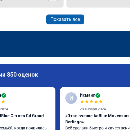
Показать все
ии 850 оценок
в
Исмаил
✓
✓
И
★
★
★
★
★
★
★
 2024
28 января 2024
Blue Citroen C4 Grand
«Отключение AdBlue Мочевины 
Berlingo»
семьёй, когда появилась 
Всё сделали быстро и качественн