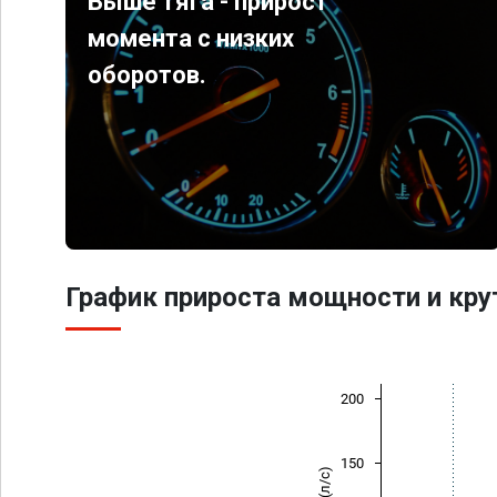
Выше тяга - прирост
момента с низких
оборотов.
График прироста мощности и кр
200
150