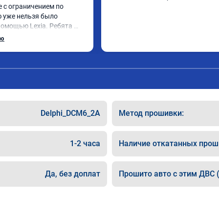
 с ограничением по 
ю уже нельзя было 
помощью Lexia. Ребята 
, оперативно приняли и 
ью
 adblue, так и eolys. 
рван ))
Delphi_DCM6_2A
Метод прошивки:
1-2 часа
Наличие откатанных прош
Да, без доплат
Прошито авто с этим ДВС (