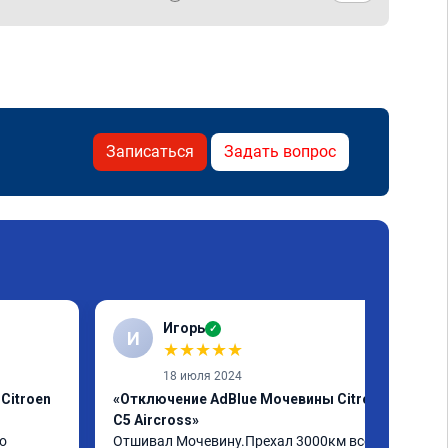
Записаться
Задать вопрос
Игорь
✓
И
★
★
★
★
★
18 июля 2024
Citroen
«Отключение AdBlue Мочевины Citroen
C5 Aircross»
о
Отшивал Мочевину.Прехал 3000км всё 