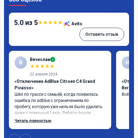
5.0 из 5
★
★
★
★
★
Avito
Оставить отзыв
Вячеслав
✓
В
И
★
★
★
★
★
22 апреля 2024
«Отключение AdBlue Citroen C4 Grand
«Отклю
Picasso»
Berling
Шёл по трассе с семьёй, когда появилась 
Всё сде
ошибка по adblue с ограничением по 
пробегу, которую уже нельзя было удалить 
даже с помощью Lexia. Ребята пошли 
навстречу, оперативно приняли и за час 
Читать полностью
отшили как adblue, так и eolys. Отпуск не 
был сорван ))