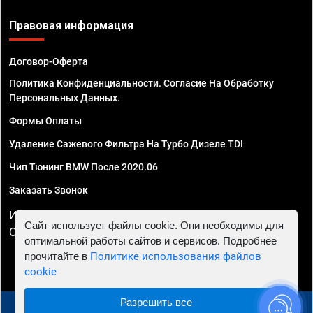
Правовая информация
Договор-Оферта
Политика Конфиденциальности. Согласие На Обработку
Персональных Данных.
Формы Оплаты
Удаление Сажевого Фильтра На Турбо Дизеле TDI
Чип Тюнинг BMW После 2020.06
Заказать Звонок
ИП Смирнов Георгий Павлович. ИНН 781302555843,
Сайт использует файлы cookie. Они необходимы для
ОГРНИП 324470400032610
оптимальной работы сайтов и сервисов. Подробнее
прочитайте в
Политике использования файлов
cookie
Разрешить все
© 2010 - 2026 Чип тюнинг в Перми - Автосервис "Евро