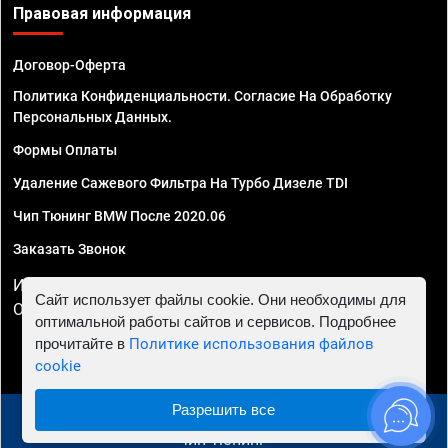
Правовая информация
Договор-Оферта
Политика Конфиденциальности. Согласие На Обработку
Персональных Данных.
Формы Оплаты
Удаление Сажевого Фильтра На Турбо Дизеле TDI
Чип Тюнинг BMW После 2020.06
Заказать Звонок
ИП Смирнов Георгий Павлович. ИНН 781302555843,
Сайт использует файлы cookie. Они необходимы для
ОГРНИП 324470400032610
оптимальной работы сайтов и сервисов. Подробнее
прочитайте в
Политике использования файлов
cookie
Разрешить все
© 2010 - 2026 Чип тюнинг в Перми - Автосервис "Евро
Чип Тюнинг"