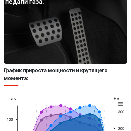
педали газа.
График прироста мощности и крутящего
момента:
л.с.
Нм
300
100
200