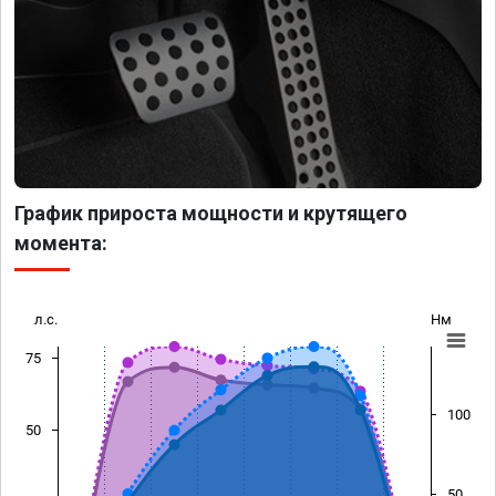
График прироста мощности и крутящего
момента:
л.с.
Нм
75
100
50
50