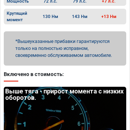
Мощность
72 л.с.
79 л.с.
+7 л.с.
Крутящий
130 Нм
143 Нм
+13 Нм
момент
Вышеуказанные прибавки гарантируются
только на полностью исправном,
своевременно обслуживаемом автомобиле.
Включено в стоимость:
Выше тяга - прирост момента с низких
оборотов.