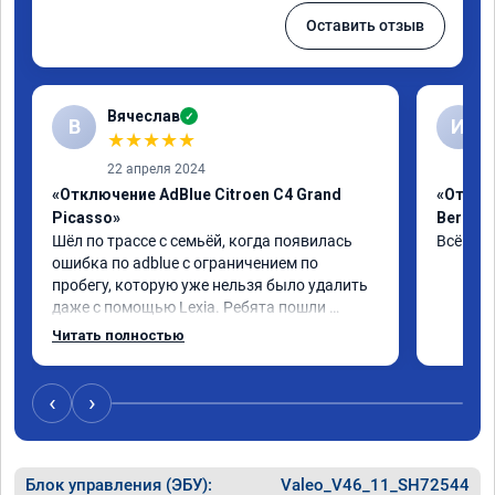
Оставить отзыв
Вячеслав
✓
В
И
★
★
★
★
★
22 апреля 2024
«Отключение AdBlue Citroen C4 Grand
«Отклю
Picasso»
Berling
Шёл по трассе с семьёй, когда появилась 
Всё сде
ошибка по adblue с ограничением по 
пробегу, которую уже нельзя было удалить 
даже с помощью Lexia. Ребята пошли 
навстречу, оперативно приняли и за час 
Читать полностью
отшили как adblue, так и eolys. Отпуск не 
был сорван ))
‹
›
Блок управления (ЭБУ):
Valeo_V46_11_SH72544