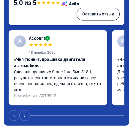
5.0 из 5
★
★
★
★
★
Avito
Оставить отзыв
Account
✓
A
И
★
★
★
★
★
18 ноября 2025
«Чип тюнинг, прошивка двигателя
«Чип т
автомобиля»
автомо
Сделали прошивку Stage 1 на Бмв 318d, 
Делали 
результат соответствовал ожиданию, все 
увеличе
очень понравилось, сделали отлично, то что 
ребята 
хотел.

машина 
Сертификат: A010902
‹
›