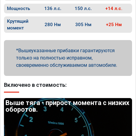
Мощность
136 л.с.
150 л.с.
+14 л.с.
Крутящий
280 Нм
305 Нм
+25 Нм
момент
Вышеуказанные прибавки гарантируются
только на полностью исправном,
своевременно обслуживаемом автомобиле.
Включено в стоимость:
Выше тяга - прирост момента с низких
оборотов.