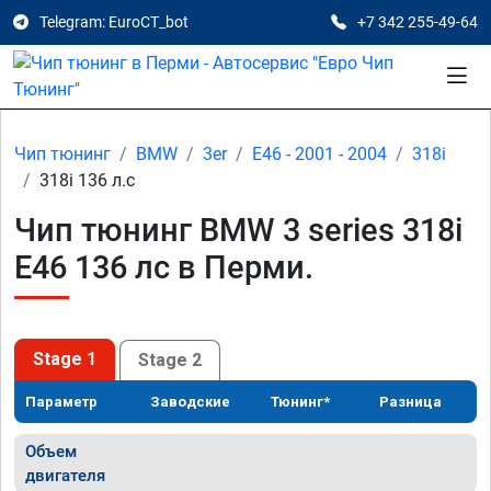
Telegram: EuroCT_bot
+7 342 255-49-64
Чип тюнинг
BMW
3er
E46 - 2001 - 2004
318i
318i 136 л.с
Чип тюнинг BMW 3 series 318i
E46 136 лс в Перми.
Stage 1
Stage 2
Параметр
Заводские
Тюнинг*
Разница
Объем
двигателя