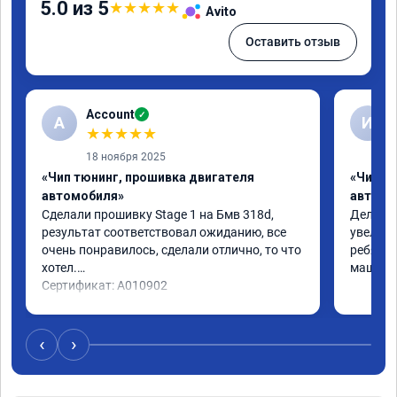
5.0 из 5
★
★
★
★
★
Avito
Оставить отзыв
Account
✓
A
И
★
★
★
★
★
18 ноября 2025
«Чип тюнинг, прошивка двигателя
«Чип т
автомобиля»
автомо
Сделали прошивку Stage 1 на Бмв 318d, 
Делали 
результат соответствовал ожиданию, все 
увеличе
очень понравилось, сделали отлично, то что 
ребята 
хотел.

машина 
Сертификат: A010902
‹
›