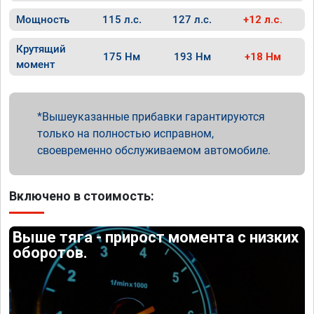
Мощность
115 л.с.
127 л.с.
+12 л.с.
Крутящий
175 Нм
193 Нм
+18 Нм
момент
Вышеуказанные прибавки гарантируются
только на полностью исправном,
своевременно обслуживаемом автомобиле.
Включено в стоимость:
Выше тяга - прирост момента с низких
оборотов.