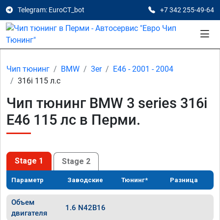
Telegram: EuroCT_bot
+7 342 255-49-64
Чип тюнинг
BMW
3er
E46 - 2001 - 2004
316i 115 л.с
Чип тюнинг BMW 3 series 316i
E46 115 лс в Перми.
Stage 1
Stage 2
Параметр
Заводские
Тюнинг*
Разница
Объем
1.6 N42B16
двигателя