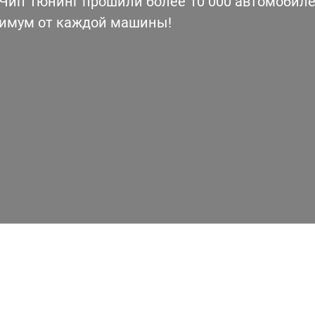
ип Тюнинг прошили более 10 000 автомобилей
симум от каждой машины!