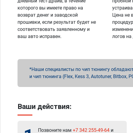
дневный тест-драйв, в течение
пробной 
которого вы имеете право на
устраива
возврат денег и заводской
Цена не 
прошивки, если результат будет не
процедур
соответствовать заявленному и
изменени
ваш авто исправен.
логов на
Наши специалисты по чип тюнингу обладают 
и чип тюнинга (Flex, Kess 3, Autotuner, Bitbo
Ваши действия:
Позвоните нам
+7 342 255-49-64
и