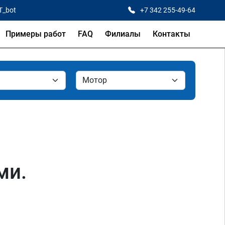
T_bot
+7 342 255-49-64
Примеры работ
FAQ
Филиалы
Контакты
ми.