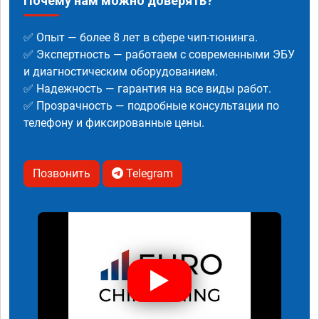
Почему нам можно доверять?
✅ Опыт — более 8 лет в сфере чип-тюнинга.
✅ Экспертность — работаем с современными ЭБУ
и диагностическим оборудованием.
✅ Надежность — гарантия на все виды работ.
✅ Прозрачность — подробные консультации по
телефону и фиксированные цены.
Позвонить
Telegram