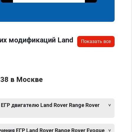
гих модификаций Land
Показать все
538 в Москве
ЕГР двигателю Land Rover Range Rover
ения ЕГР Land Rover Range Rover Evoque