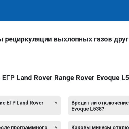
ы рециркуляции выхлопных газов дру
ЕГР Land Rover Range Rover Evoque L
е ЕГР Land Rover
Вредит ли отключение 
Evoque L538?
после программного
Каковы минусы отключ