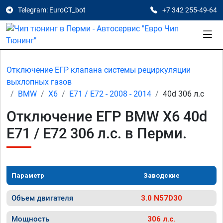
Telegram: EuroCT_bot
+7 342 255-49-64
Отключение ЕГР клапана системы рециркуляции
выхлопных газов
BMW
X6
E71 / E72 - 2008 - 2014
40d 306 л.с
Отключение ЕГР BMW X6 40d
E71 / E72 306 л.с. в Перми.
Параметр
Заводские
Объем двигателя
3.0 N57D30
Мощность
306 л.с.