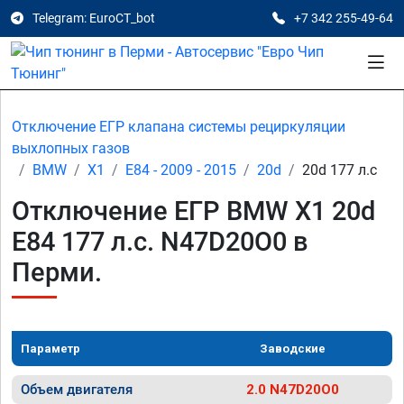
Telegram: EuroCT_bot
+7 342 255-49-64
Отключение ЕГР клапана системы рециркуляции
выхлопных газов
BMW
X1
E84 - 2009 - 2015
20d
20d 177 л.с
Отключение ЕГР BMW X1 20d
E84 177 л.с. N47D20O0 в
Перми.
Параметр
Заводские
Объем двигателя
2.0 N47D20O0