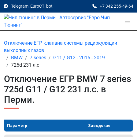
Telegram: EuroCT_bot
+7 342 255-49-64
Отключение ЕГР клапана системы рециркуляции
выхлопных газов
BMW
7 series
G11 / G12 - 2016 - 2019
725d 231 л.с
Отключение ЕГР BMW 7 series
725d G11 / G12 231 л.с. в
Перми.
Параметр
Заводские