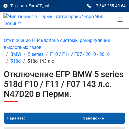
Telegram: EuroCT_bot
+7 342 255-49-64
Отключение ЕГР клапана системы рециркуляции
выхлопных газов
BMW
5 series
F10 / F11 / F07 - 2010 - 2016
518d
518d 143 л.с
Отключение ЕГР BMW 5 series
518d F10 / F11 / F07 143 л.с.
N47D20 в Перми.
Параметр
Заводские