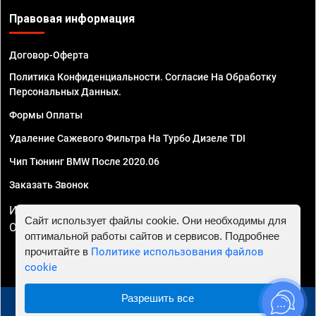
Правовая информация
Договор-Оферта
Политика Конфиденциальности. Согласие На Обработку
Персональных Данных.
Формы Оплаты
Удаление Сажевого Фильтра На Турбо Дизеле TDI
Чип Тюнинг BMW После 2020.06
Заказать Звонок
ИП Смирнов Георгий Павлович. ИНН 781302555843,
Сайт использует файлы cookie. Они необходимы для
ОГРНИП 324470400032610
оптимальной работы сайтов и сервисов. Подробнее
прочитайте в
Политике использования файлов
cookie
Разрешить все
© 2010 - 2026 Чип тюнинг в Перми - Автосервис "Евро