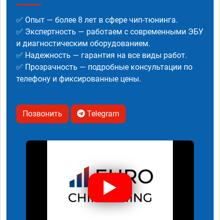
✅ Опыт — более 8 лет в сфере чип-тюнинга.
✅ Экспертность — работаем с современными ЭБУ
и диагностическим оборудованием.
✅ Надежность — гарантия на все виды работ.
✅ Прозрачность — подробные консультации по
телефону и фиксированные цены.
Позвонить
Telegram