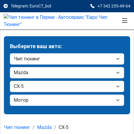
Telegram: EuroCT_bot
+7 342 255-49-64
Выберите ваш авто:
Чип тюнинг
Mazda
CX-5